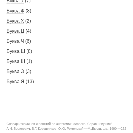
Буква У
(7)
Буква Ф
(8)
Буква Х
(2)
Буква Ц
(4)
Буква Ч
(6)
Буква Ш
(8)
Буква Щ
(1)
Буква Э
(3)
Буква Я
(13)
Словарь терминов и понятий по анатомии человека: Справ. издание/
А.И. Борисевич, В.Г. Ковешников, О.Ю. Роменский.—М.:Высш. шк., 1990.—272